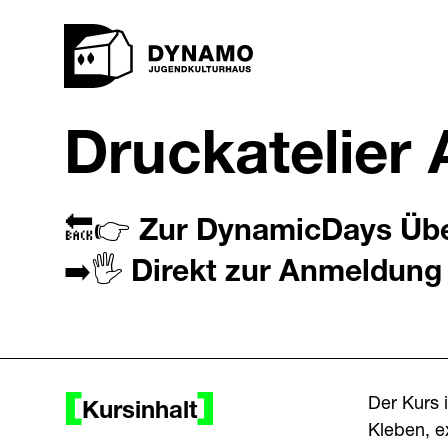
Druckatelie
🔙👉
Zur DynamicDays Übe
➡️🖐️
Direkt zur Anmeldung
Der Kurs 
Kursinhalt
Kleben, e