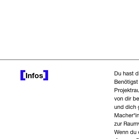
Du hast d
Infos
Benötigst
Projektra
von dir b
und dich g
Macher*in
zur Raumv
Wenn du d