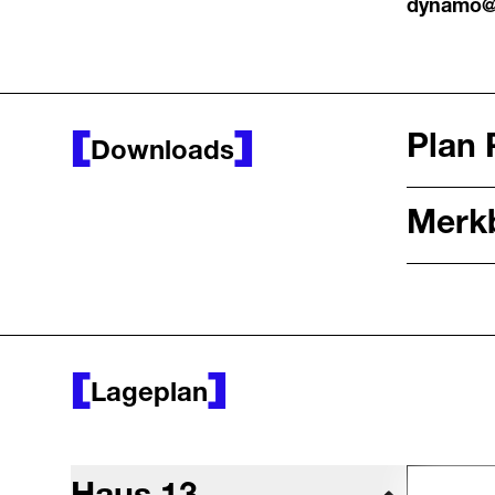
dynamo@
Plan 
Downloads
Merkb
Lageplan