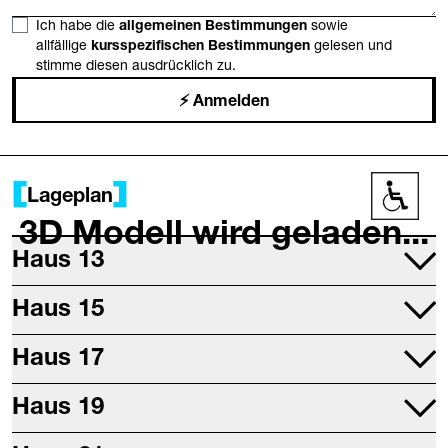
Ich habe die
allgemeinen Bestimmungen
sowie
allfällige
kursspezifischen Bestimmungen
gelesen und
stimme diesen ausdrücklich zu.
Anmelden
Lageplan
Barrier
3D Modell wird geladen...
Haus 13
Projektraum
Haus 15
Druckwerkstatt
Mettallwerkstatt
Haus 17
Studio 17
Haus 19
Digitalwerkstatt
Sitzungsräume