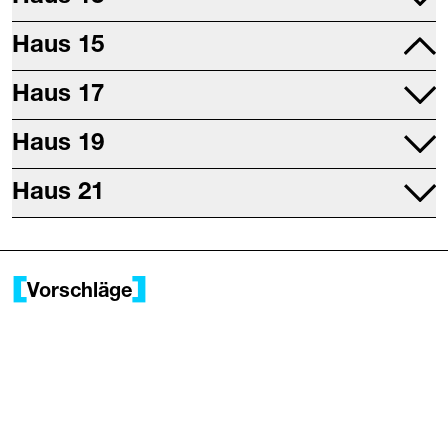
Projektraum
Haus 15
Druckwerkstatt
Mettallwerkstatt
Haus 17
Studio 17
Haus 19
Digitalwerkstatt
Sitzungsräume
Haus 21
Restaurant (Chuchi am Wasser)
Büros
Saal
Tanzdach
Vorschläge
Probebühne
Werk 21
Fotolabor
Keramikwerkstatt
Textilwerkstatt