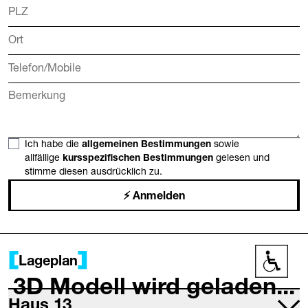
Ich habe die
allgemeinen Bestimmungen
sowie
allfällige
kursspezifischen Bestimmungen
gelesen und
stimme diesen ausdrücklich zu.
Anmelden
Lageplan
Barrier
3D Modell wird geladen...
Haus 13