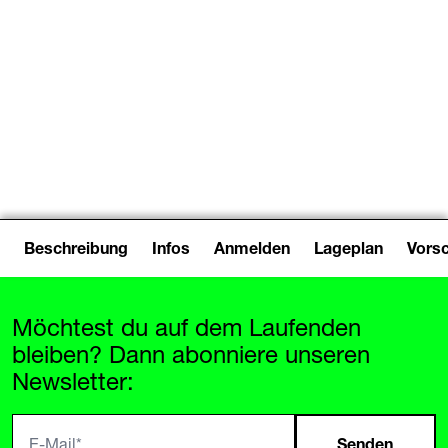
Kurs
/
Gestaltung
15:00–17:00
Tauchglasurevent
Beschreibung
Infos
Anmelden
Lageplan
Vors
Möchtest du auf dem Laufenden
bleiben? Dann abonniere unseren
Newsletter:
Senden