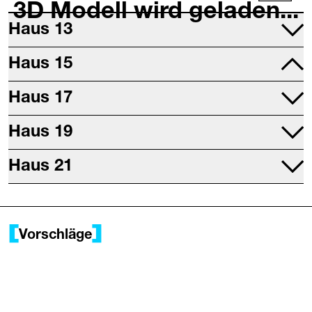
3D Modell wird geladen...
Haus 13
Projektraum
Haus 15
Druckwerkstatt
Mettallwerkstatt
Haus 17
Studio 17
Haus 19
Digitalwerkstatt
Sitzungsräume
Haus 21
Restaurant (Chuchi am Wasser)
Büros
Saal
Tanzdach
Vorschläge
Probebühne
Werk 21
Fotolabor
Keramikwerkstatt
Textilwerkstatt