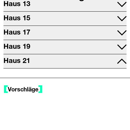
Haus 13
Projektraum
Haus 15
Druckwerkstatt
Mettallwerkstatt
Haus 17
Studio 17
Haus 19
Digitalwerkstatt
Sitzungsräume
Haus 21
Restaurant (Chuchi am Wasser)
Büros
Saal
Tanzdach
Vorschläge
Probebühne
Werk 21
Fotolabor
Keramikwerkstatt
Textilwerkstatt