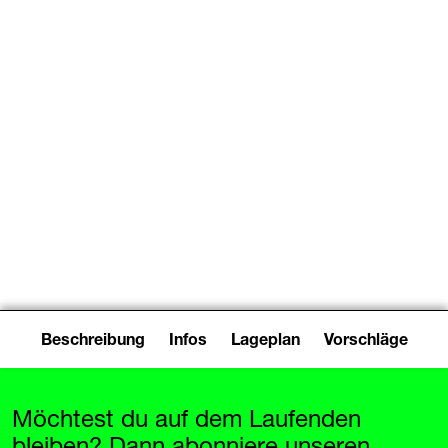
Event
/
Konzert
17:30–21:00
War On Women & Giftstoff
Beschreibung
Infos
Lageplan
Vorschläge
Möchtest du auf dem Laufenden
bleiben? Dann abonniere unseren