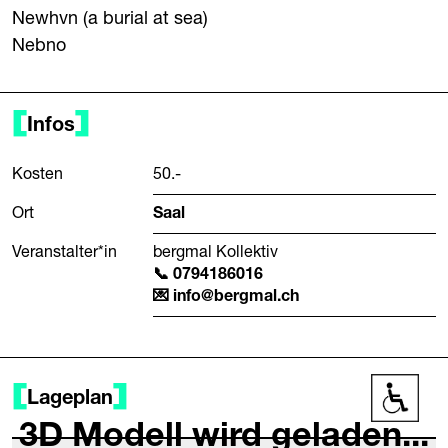
Newhvn (a burial at sea)
Nebno
Infos
Kosten
50.-
Ort
Saal
Veranstalter*in
bergmal Kollektiv
0794186016
info@bergmal.ch
Lageplan
Barrier
3D Modell wird geladen...