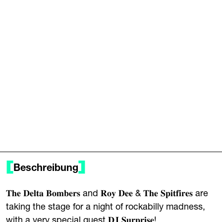
Beschreibung
𝐓𝐡𝐞 𝐃𝐞𝐥𝐭𝐚 𝐁𝐨𝐦𝐛𝐞𝐫𝐬 and 𝐑𝐨𝐲 𝐃𝐞𝐞 & 𝐓𝐡𝐞 𝐒𝐩𝐢𝐭𝐟𝐢𝐫𝐞𝐬 are
taking the stage for a night of rockabilly madness,
with a very special guest 𝐃𝐉 𝐒𝐮𝐫𝐩𝐫𝐢𝐬𝐞!