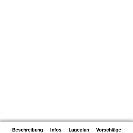
Event
/
Konzert
17:30–21:00
War On Women & Giftstoff
Beschreibung
Infos
Lageplan
Vorschläge