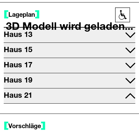
Lageplan
Barrier
3D Modell wird geladen...
Haus 13
Projektraum
Haus 15
Druckwerkstatt
Mettallwerkstatt
Haus 17
Studio 17
Haus 19
Digitalwerkstatt
Sitzungsräume
Haus 21
Restaurant (Chuchi am Wasser)
Büros
Saal
Tanzdach
Vorschläge
Probebühne
Werk 21