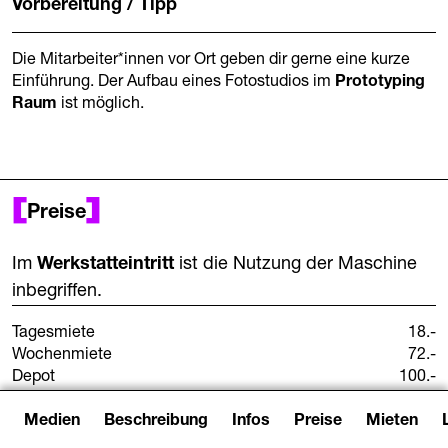
Vorbereitung / Tipp
Die Mitarbeiter*innen vor Ort geben dir gerne eine kurze
Einführung. Der Aufbau eines Fotostudios im
Prototyping
Raum
ist möglich.
Preise
Im
Werkstatteintritt
ist die Nutzung der Maschine
inbegriffen.
Tagesmiete
18.-
Wochenmiete
72.-
Depot
100.-
*Die Mietpreise gelten für Personen unter 28 Jahren und
Medien
Beschreibung
Infos
Preise
Mieten
nicht-kommerzielle Nutzungen. Bei geplanter